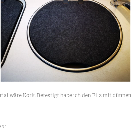
rial wäre Kork. Befestigt habe ich den Filz mit dünn
en: