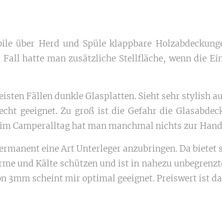
ile über Herd und Spüle klappbare Holzabdeckunge
en Fall hatte man zusätzliche Stellfläche, wenn die E
isten Fällen dunkle Glasplatten. Sieht sehr stylish au
echt geeignet. Zu groß ist die Gefahr die Glasabd
 im Camperalltag hat man manchmal nichts zur Hand, o
permanent eine Art Unterleger anzubringen. Da bietet si
rme und Kälte schützen und ist in nahezu unbegren
n 3mm scheint mir optimal geeignet. Preiswert ist d